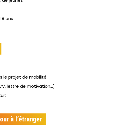
 de jeunes
18 ans
e projet de mobilité
V, lettre de motivation...)
uit
our à l’étranger