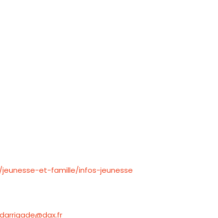
/jeunesse-et-famille/infos-jeunesse
.darrigade@dax.fr