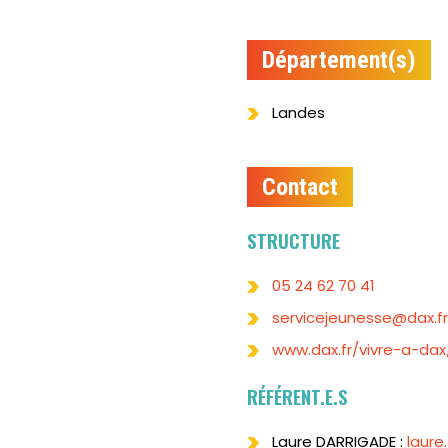
Département(s)
Landes
Contact
STRUCTURE
05 24 62 70 41
servicejeunesse@dax.fr
www.dax.fr/vivre-a-dax
RÉFÉRENT.E.S
Laure DARRIGADE :
laure