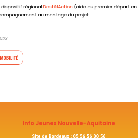
 dispositif régional
DestiNAction
(aide au premier départ en
 accompagnement au montage du projet
2023
MOBILITÉ
Info Jeunes Nouvelle-Aquitaine
Site de Bordeaux :
05 56 56 00 56