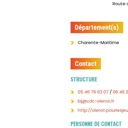
Route d
Département(s)
Charente-Maritime
Contact
STRUCTURE
05 46 76 63 07
/
06 46 2
bij@cdc-oleron.fr
http://oleron.pourlesj
PERSONNE DE CONTACT