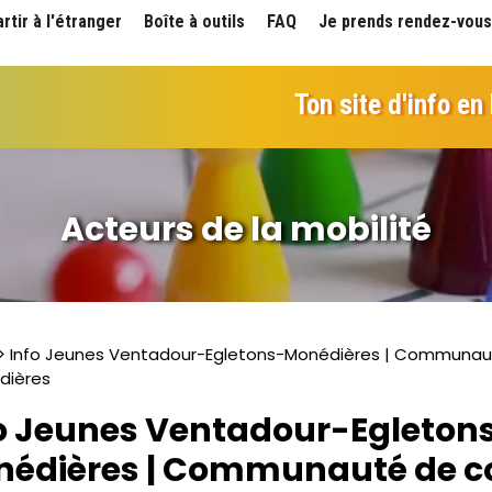
artir à l'étranger
Boîte à outils
FAQ
Je prends rendez-vous
Ton site d'info en
Acteurs de la mobilité
> Info Jeunes Ventadour-Egletons-Monédières | Commun
dières
o Jeunes Ventadour-Egleton
nédières | Communauté de