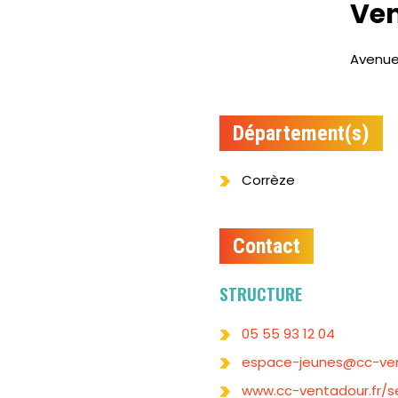
Ven
Avenue
Département(s)
Corrèze
Contact
STRUCTURE
05 55 93 12 04
espace-jeunes@cc-ven
www.cc-ventadour.fr/s