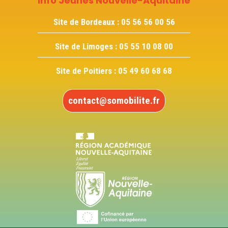
Info Jeunes Nouvelle-Aquitaine
Site de Bordeaux :
05 56 56 00 56
Site de Limoges :
05 55 10 08 00
Site de Poitiers :
05 49 60 68 68
contact@somobilite.fr