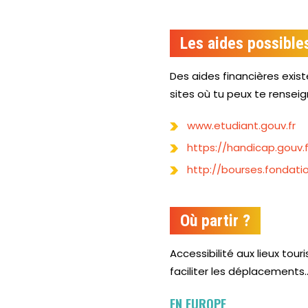
Les aides possible
Des aides financières exis
sites où tu peux te renseig
www.etudiant.gouv.fr
https://handicap.gouv.f
http://bourses.fondati
Où partir ?
Accessibilité aux lieux tou
faciliter les déplacements.
EN EUROPE