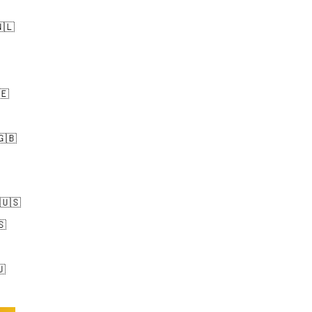
🇱
🇪
🇧
 🇺🇸
🇸
🇺