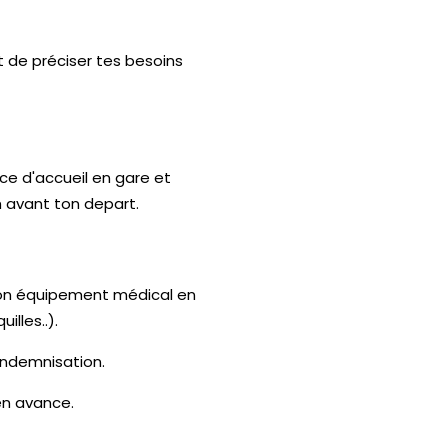
 de préciser tes besoins
rvice d'accueil en gare et
h avant ton depart.
ton équipement médical en
lles..).
indemnisation.
 en avance.